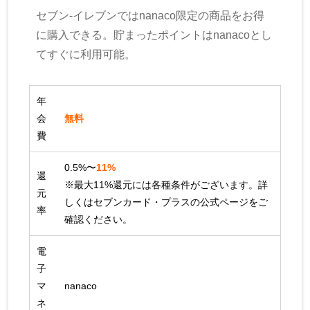
セブン-イレブンではnanaco限定の商品をお得
に購入できる。貯まったポイントはnanacoとし
てすぐに利用可能。
年
会
無料
費
0.5%〜
11%
還
※最大11%還元には各種条件がございます。詳
元
しくはセブンカード・プラスの公式ページをご
率
確認ください。
電
子
マ
nanaco
ネ