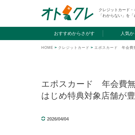
Skip
クレジットカード
to
「わからない」を「
content
おすすめからさがす
人気か
HOME
>
クレジットカード
>
エポスカード 年会費
エポスカード 年会費
はじめ特典対象店舗が
2026/04/04