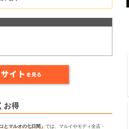
くお得
コとマルオの七日間」
では、マルイやモディ全店・