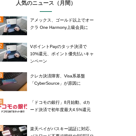
人気のニュース（月間）
アメックス、ゴールド以上でオー
クラ One Harmony上級会員に
VポイントPayのタッチ決済で
10%還元、ポイント優先払いキャ
ンペーン
クレカ決済障害、Visa系基盤
「CyberSource」が原因に
「ドコモの銀行」8月始動、dカ
ード決済で初年度最大4.5%還元
楽天ペイがパスキー認証に対応、
パスワード不要で指紋や顔認証ロ