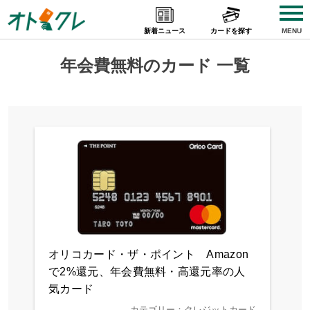
Skip
to
新着ニュース
カードを探す
MENU
content
年会費無料のカード 一覧
オリコカード・ザ・ポイント Amazon
で2%還元、年会費無料・高還元率の人
気カード
カテゴリー：クレジットカード