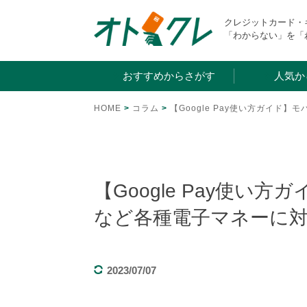
Skip
クレジットカード
to
「わからない」を「
content
おすすめからさがす
人気か
HOME
>
コラム
>
【Google Pay使い方ガイド】
【Google Pay使い方ガ
など各種電子マネーに
2023/07/07