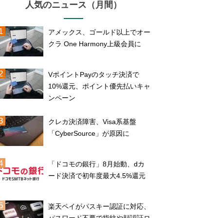
人気のニュース（月間）
アメックス、ゴールド以上でオー
クラ One Harmony上級会員に
VポイントPayのタッチ決済で
10%還元、ポイント優先払いキャ
ンペーン
クレカ決済障害、Visa系基盤
「CyberSource」が原因に
「ドコモの銀行」8月始動、dカ
ード決済で初年度最大4.5%還元
楽天ペイがパスキー認証に対応、
パスワード不要で指紋や顔認証ロ