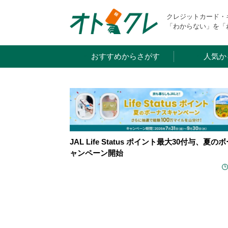
Skip
クレジットカード
to
「わからない」を「
content
おすすめからさがす
人気か
JAL Life Status ポイント最大30付与、夏
ャンペーン開始