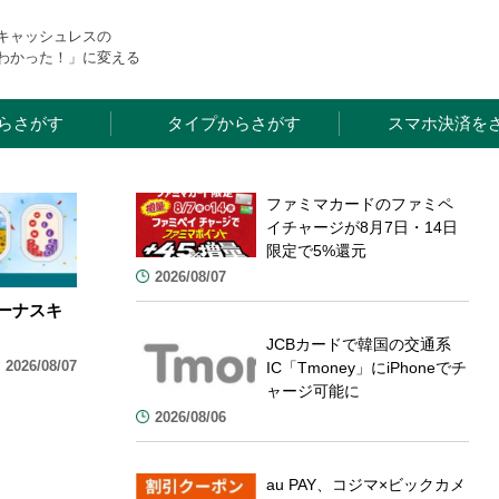
・キャッシュレスの
わかった！」に変える
らさがす
タイプからさがす
スマホ決済を
ファミマカードのファミペ
イチャージが8月7日・14日
限定で5%還元
2026/08/07
のボーナスキ
JCBカードで韓国の交通系
2026/08/07
IC「Tmoney」にiPhoneでチ
ャージ可能に
2026/08/06
au PAY、コジマ×ビックカメ