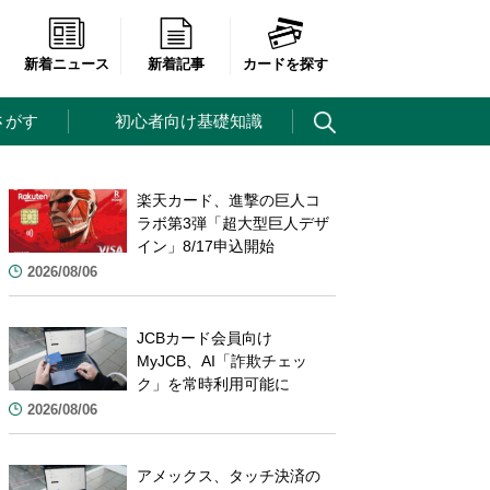
新着ニュース
新着記事
カードを探す
さがす
初心者向け基礎知識
楽天カード、進撃の巨人コ
ラボ第3弾「超大型巨人デザ
イン」8/17申込開始
2026/08/06
JCBカード会員向け
MyJCB、AI「詐欺チェッ
ク」を常時利用可能に
2026/08/06
アメックス、タッチ決済の