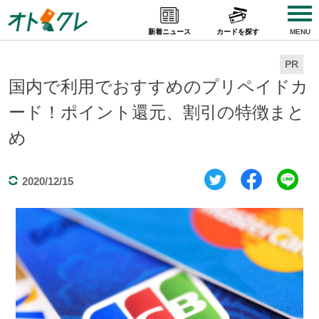
Skip
to
新着ニュース
カードを探す
MENU
content
PR
国内で利用でおすすめのプリペイドカ
ード！ポイント還元、割引の特徴まと
め
2020/12/15