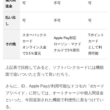
個人間
可
不可
可
送金
払い出
可
不可
可
し
スターバックス
Tポイント
Apple Pay対応
カード
カード
その他
ローソン・マクド
オンライン入金
として利
ナルドで3％割引
で3.5％還元
用可能
上記表で比較してみると、ソフトバンクカードには機能
面で追いついたと言って良いだろう。
さらに、iD、Apple Payが利用可能なドコモの「dカード
プリペイド」に対しては、オートチャージや個人間送金
といった、今回追加された機能で利便性に差をつけてい
る。