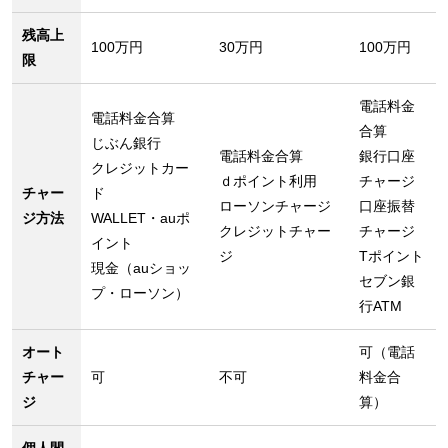
残高上
100万円
30万円
100万円
限
電話料金
電話料金合算
合算
じぶん銀行
電話料金合算
銀行口座
クレジットカー
ｄポイント利用
チャージ
チャー
ド
ローソンチャージ
口座振替
ジ方法
WALLET・auポ
クレジットチャー
チャージ
イント
ジ
Tポイント
現金（auショッ
セブン銀
プ・ローソン）
行ATM
オート
可（電話
チャー
可
不可
料金合
ジ
算）