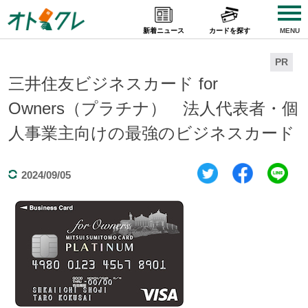
Skip
to
新着ニュース
カードを探す
MENU
content
PR
三井住友ビジネスカード for
Owners（プラチナ） 法人代表者・個
人事業主向けの最強のビジネスカード
2024/09/05