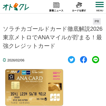
Skip
to
新着ニュース
カードを探す
MENU
content
PR
ソラチカゴールドカード徹底解説2026
東京メトロでANAマイルが貯まる！最
強クレジットカード
2026/02/06