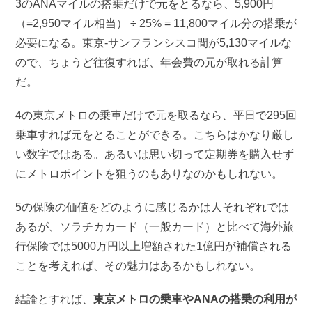
3のANAマイルの搭乗だけで元をとるなら、5,900円
（=2,950マイル相当） ÷ 25% = 11,800マイル分の搭乗が
必要になる。東京-サンフランシスコ間が5,130マイルな
ので、ちょうど往復すれば、年会費の元が取れる計算
だ。
4の東京メトロの乗車だけで元を取るなら、平日で295回
乗車すれば元をとることができる。こちらはかなり厳し
い数字ではある。あるいは思い切って定期券を購入せず
にメトロポイントを狙うのもありなのかもしれない。
5の保険の価値をどのように感じるかは人それぞれでは
あるが、ソラチカカード（一般カード）と比べて海外旅
行保険では5000万円以上増額された1億円が補償される
ことを考えれば、その魅力はあるかもしれない。
結論とすれば、
東京メトロの乗車やANAの搭乗の利用が