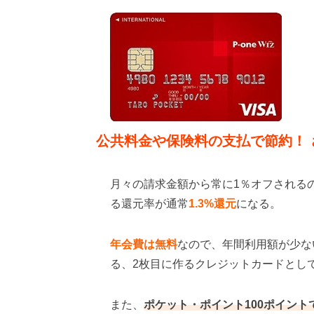
公共料金や保険料の支払で節約！ 
月々の請求金額から常に1％オフされるの
る還元率が通常
1.3%還元
になる。
年会費は無料
なので、年間利用額が少な
る、2枚目に作るクレジットカードとし
また、
ポケット・ポイント100ポイントでF