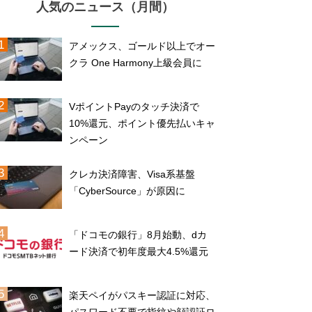
人気のニュース（月間）
アメックス、ゴールド以上でオー
クラ One Harmony上級会員に
VポイントPayのタッチ決済で
10%還元、ポイント優先払いキャ
ンペーン
クレカ決済障害、Visa系基盤
「CyberSource」が原因に
「ドコモの銀行」8月始動、dカ
ード決済で初年度最大4.5%還元
楽天ペイがパスキー認証に対応、
パスワード不要で指紋や顔認証ロ