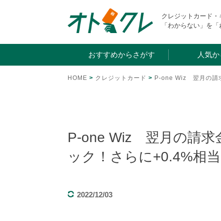
Skip
クレジットカード
to
「わからない」を「
content
おすすめからさがす
人気か
HOME
>
クレジットカード
>
P-one Wiz 翌
P-one Wiz 翌月の
ック！さらに+0.4%相
2022/12/03