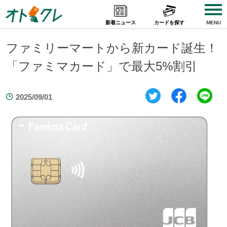
Skip
to
新着ニュース
カードを探す
MENU
content
ファミリーマートから新カード誕生！
「ファミマカード」で最大5%割引
2025/09/01