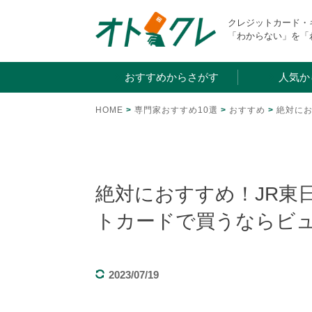
Skip
クレジットカード
to
「わからない」を「
content
おすすめからさがす
人気か
HOME
>
専門家おすすめ10選
>
おすすめ
>
絶対に
絶対におすすめ！JR東
トカードで買うならビ
2023/07/19