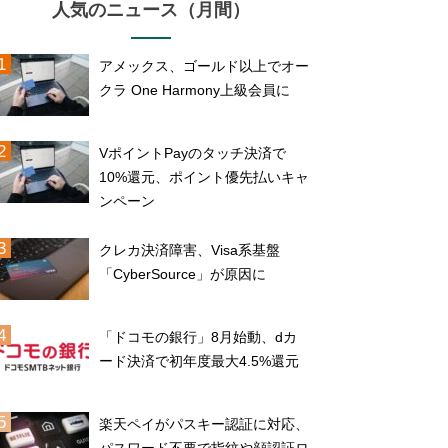
人気のニュース（月間）
アメックス、ゴールド以上でオー
クラ One Harmony上級会員に
VポイントPayのタッチ決済で
10%還元、ポイント優先払いキャ
ンペーン
クレカ決済障害、Visa系基盤
「CyberSource」が原因に
「ドコモの銀行」8月始動、dカ
ード決済で初年度最大4.5%還元
楽天ペイがパスキー認証に対応、
パスワード不要で指紋や顔認証ロ