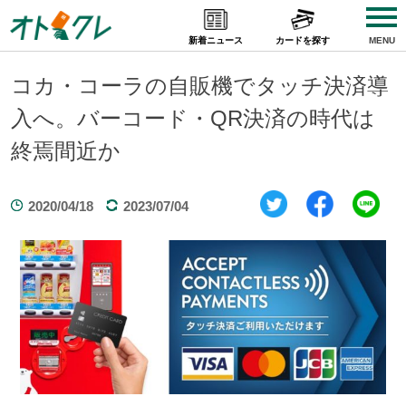
Skip
to
新着ニュース
カードを探す
MENU
content
コカ・コーラの自販機でタッチ決済導
入へ。バーコード・QR決済の時代は
終焉間近か
2020/04/18
2023/07/04