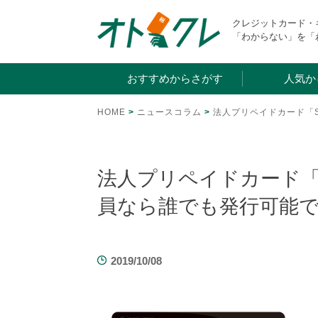
Skip
クレジットカード
to
「わからない」を「
content
おすすめからさがす
人気か
HOME
>
ニュースコラム
>
法人プリペイドカード「S
法人プリペイドカード「S
員なら誰でも発行可能
2019/10/08