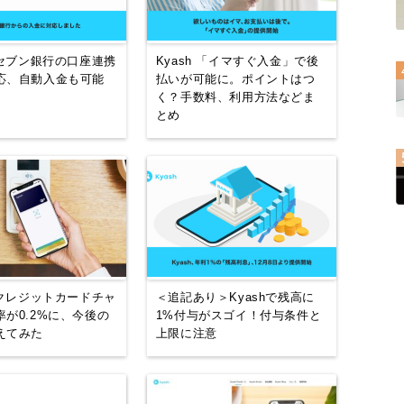
がセブン銀行の口座連携
Kyash 「イマすぐ入金」で後
応、自動入金も可能
払いが可能に。ポイントはつ
く？手数料、利用方法などま
とめ
のクレジットカードチャ
＜追記あり＞Kyashで残高に
が0.2%に、今後の
1%付与がスゴイ！付与条件と
えてみた
上限に注意