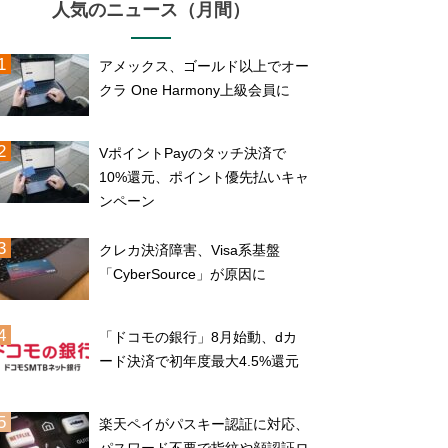
人気のニュース（月間）
アメックス、ゴールド以上でオー
クラ One Harmony上級会員に
VポイントPayのタッチ決済で
10%還元、ポイント優先払いキャ
ンペーン
クレカ決済障害、Visa系基盤
「CyberSource」が原因に
「ドコモの銀行」8月始動、dカ
ード決済で初年度最大4.5%還元
楽天ペイがパスキー認証に対応、
パスワード不要で指紋や顔認証ロ