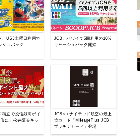
ド、USJ土曜日利用で
JCB、ハワイで5回利用の10%
ャッシュバック
キャッシュバック開始
ード積立で投信残高ポイ
JCB×ユナイテッド航空の最上
4倍に｜松井証券キャ
位カード「MileagePlus JCB
プラチナカード」登場