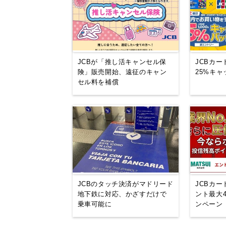
JCBが「推し活キャンセル保
JCBカー
険」販売開始、遠征のキャン
25%キ
セル料を補償
JCBのタッチ決済がマドリード
JCBカ
地下鉄に対応、かざすだけで
ント最大
乗車可能に
ンペーン