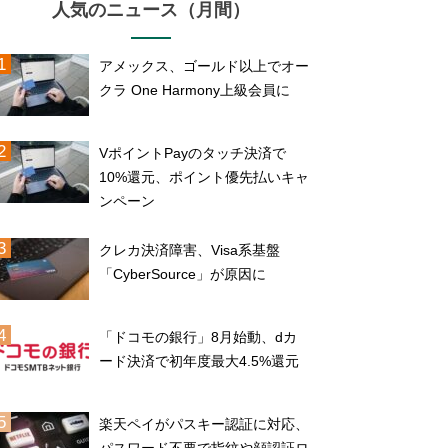
人気のニュース（月間）
アメックス、ゴールド以上でオー
クラ One Harmony上級会員に
VポイントPayのタッチ決済で
10%還元、ポイント優先払いキャ
ンペーン
クレカ決済障害、Visa系基盤
「CyberSource」が原因に
「ドコモの銀行」8月始動、dカ
ード決済で初年度最大4.5%還元
楽天ペイがパスキー認証に対応、
パスワード不要で指紋や顔認証ロ