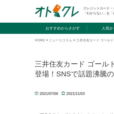
Skip
クレジットカード
to
「わからない」を「
content
おすすめからさがす
人気か
HOME
>
ニュースコラム
>
三井住友カード ゴール
三井住友カード ゴール
登場！SNSで話題沸騰
2021/07/06
2021/11/03