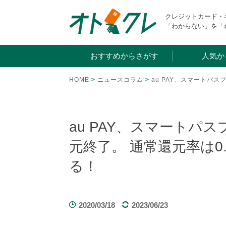
Skip
クレジットカード
to
「わからない」を「
content
おすすめからさがす
人気か
HOME
>
ニュースコラム
>
au PAY、スマートパ
au PAY、スマートパ
元終了。 通常還元率は0
る！
2020/03/18
2023/06/23