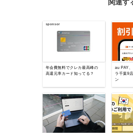
関連す
sponsor
年会費無料でクレカ最高峰の
au PA
高還元率カード知ってる？
ラ千葉9
ン