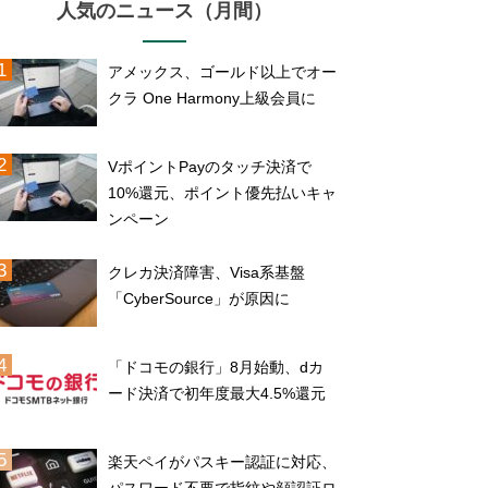
人気のニュース（月間）
アメックス、ゴールド以上でオー
クラ One Harmony上級会員に
VポイントPayのタッチ決済で
10%還元、ポイント優先払いキャ
ンペーン
クレカ決済障害、Visa系基盤
「CyberSource」が原因に
「ドコモの銀行」8月始動、dカ
ード決済で初年度最大4.5%還元
楽天ペイがパスキー認証に対応、
パスワード不要で指紋や顔認証ロ