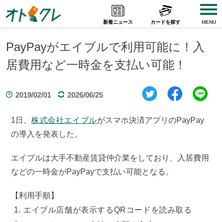
Skip
to
新着ニュース
カードを探す
MENU
content
PayPayがエイブルで利用可能に！入
居費用など一時金を支払い可能！
2019/02/01
2026/06/25
1日、
株式会社エイブル
がスマホ決済アプリのPayPay
の導入を発表した。
エイブルは大手不動産賃貸仲介業をしており、入居費用
などの一時金がPayPayで支払い可能となる。
【利用手順】
エイブル店舗が表示するQRコードを読み取る