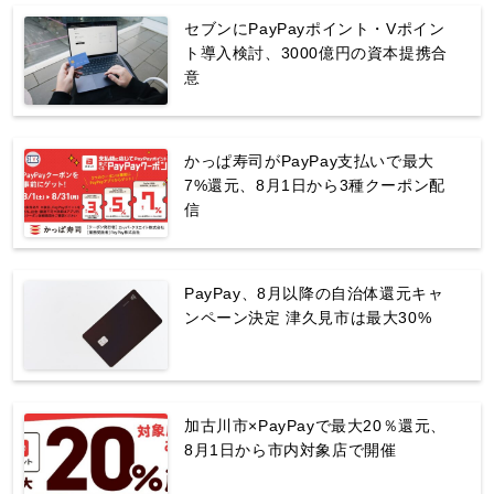
セブンにPayPayポイント・Vポイン
ト導入検討、3000億円の資本提携合
意
かっぱ寿司がPayPay支払いで最大
7%還元、8月1日から3種クーポン配
信
PayPay、8月以降の自治体還元キャ
ンペーン決定 津久見市は最大30%
加古川市×PayPayで最大20％還元、
8月1日から市内対象店で開催