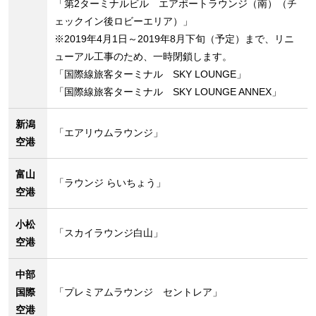
「第2ターミナルビル エアポートラウンジ（南）（チ
ェックイン後ロビーエリア）」
※2019年4月1日～2019年8月下旬（予定）まで、リニ
ューアル工事のため、一時閉鎖します。
「国際線旅客ターミナル SKY LOUNGE」
「国際線旅客ターミナル SKY LOUNGE ANNEX」
新潟
「エアリウムラウンジ」
空港
富山
「ラウンジ らいちょう」
空港
小松
「スカイラウンジ白山」
空港
中部
国際
「プレミアムラウンジ セントレア」
空港