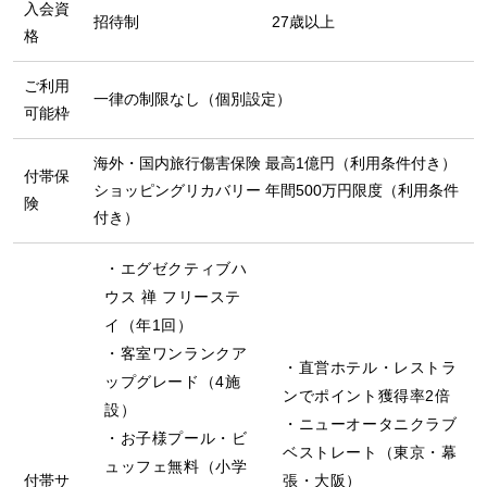
入会資
招待制
27歳以上
格
ご利用
一律の制限なし（個別設定）
可能枠
海外・国内旅行傷害保険 最高1億円（利用条件付き）
付帯保
ショッピングリカバリー 年間500万円限度（利用条件
険
付き）
エグゼクティブハ
ウス 禅 フリーステ
イ（年1回）
客室ワンランクア
直営ホテル・レストラ
ップグレード（4施
ンでポイント獲得率2倍
設）
ニューオータニクラブ
お子様プール・ビ
ベストレート（東京・幕
ュッフェ無料（小学
付帯サ
張・大阪）