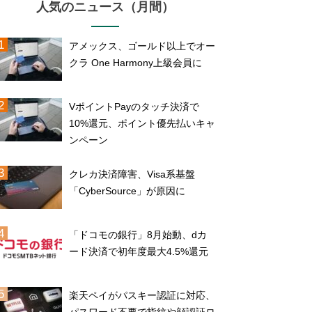
人気のニュース（月間）
アメックス、ゴールド以上でオー
クラ One Harmony上級会員に
VポイントPayのタッチ決済で
10%還元、ポイント優先払いキャ
ンペーン
クレカ決済障害、Visa系基盤
「CyberSource」が原因に
「ドコモの銀行」8月始動、dカ
ード決済で初年度最大4.5%還元
楽天ペイがパスキー認証に対応、
パスワード不要で指紋や顔認証ロ