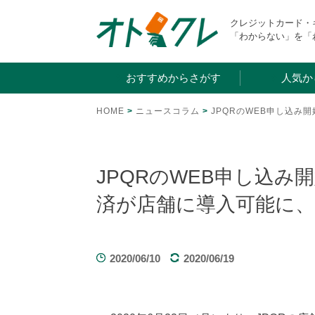
Skip
クレジットカード
to
「わからない」を「
content
おすすめからさがす
人気か
HOME
>
ニュースコラム
>
JPQRのWEB申し込
JPQRのWEB申し込
済が店舗に導入可能に
2020/06/10
2020/06/19