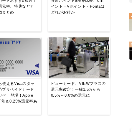
カードおすすめ5選！
共通ポイント6種を比較、dポ
還元率、特典などカ
イント・Vポイント・Pontaは
徴まとめ
どれがお得か
使えるVisaのタッ
ビューカード、VIEWプラスの
応プリペイドカード
還元率改定！一律1.5%から
プリペ」登場！Apple
0.5%～8.0%の還元に
可能＆0.25%還元率あ