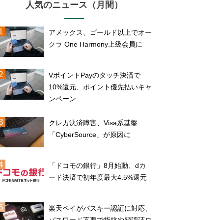
人気のニュース（月間）
アメックス、ゴールド以上でオー
クラ One Harmony上級会員に
VポイントPayのタッチ決済で
10%還元、ポイント優先払いキャ
ンペーン
クレカ決済障害、Visa系基盤
「CyberSource」が原因に
「ドコモの銀行」8月始動、dカ
ード決済で初年度最大4.5%還元
楽天ペイがパスキー認証に対応、
パスワード不要で指紋や顔認証ロ