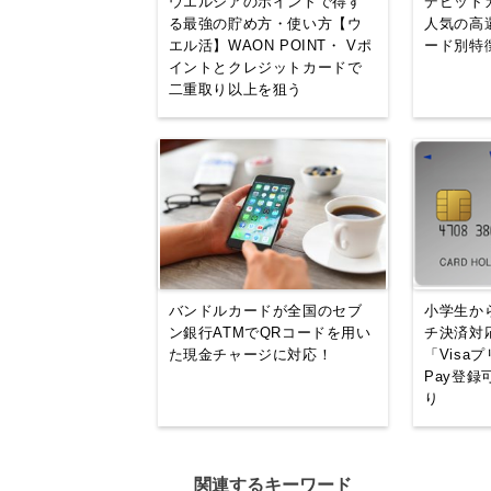
ウエルシアのポイントで得す
デビット
る最強の貯め方・使い方【ウ
人気の高
エル活】WAON POINT・ Vポ
ード別特
イントとクレジットカードで
二重取り以上を狙う
バンドルカードが全国のセブ
小学生から
ン銀行ATMでQRコードを用い
チ決済対
た現金チャージに対応！
「Visa
Pay登録
り
関連するキーワード