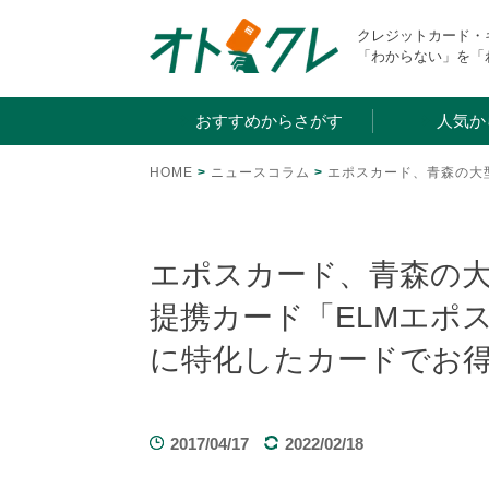
Skip
クレジットカード
to
「わからない」を「
content
おすすめからさがす
人気か
HOME
>
ニュースコラム
>
エポスカード、青森の大
エポスカード、青森の
提携カード「ELMエポ
に特化したカードでお
2017/04/17
2022/02/18