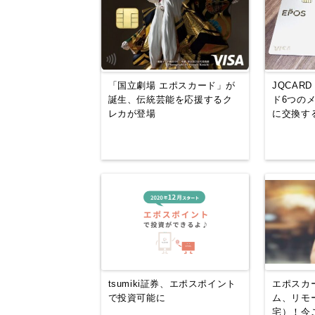
「国立劇場 エポスカード」が
JQCAR
誕生、伝統芸能を応援するク
ド6つの
レカが登場
に交換す
tsumiki証券、エポスポイント
エポスカ
で投資可能に
ム、リモ
宅）！今