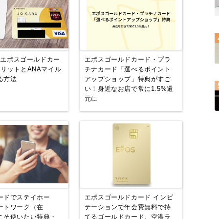
D エポスゴールドカー
エポスゴールドカード・プラ
メリットとANAマイル
チナカード「選べるポイント
る方法
アップショップ」特典がすご
い！身近なお店で常に1.5%還
元に
ードでステイホー
エポスゴールドカード インビ
ートワーク（在
テーションで年会費無料で持
こそ使いたい特典・
てるゴールドカード、空港ラ