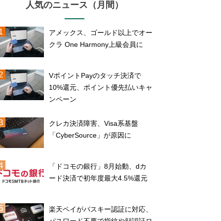
人気のニュース（月間）
アメックス、ゴールド以上でオー
クラ One Harmony上級会員に
VポイントPayのタッチ決済で
10%還元、ポイント優先払いキャ
ンペーン
クレカ決済障害、Visa系基盤
「CyberSource」が原因に
「ドコモの銀行」8月始動、dカ
ード決済で初年度最大4.5%還元
楽天ペイがパスキー認証に対応、
パスワード不要で指紋や顔認証ロ