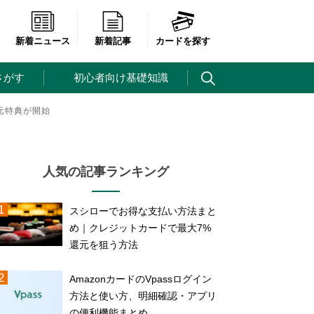
新着ニュース
新着記事
カードを探す
さがす
初心者向け基礎知識
元特典が開始
人気の記事ランキング
スシローでお得な支払い方法まと
め｜クレジットカードで最大7%
還元を狙う方法
AmazonカードのVpassログイン
方法と使い方、明細確認・アプリ
の便利機能まとめ