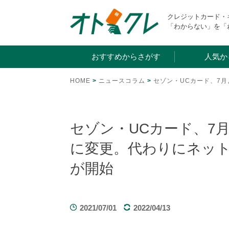
Skip
クレジットカード
to
「わからない」を「
content
おすすめからさがす
人気か
HOME
>
ニュースコラム
>
セゾン・UCカード、7
セゾン・UCカード、7
に変更。代わりにネット
が開始
2021/07/01
2022/04/13