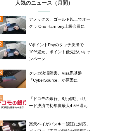
人気のニュース（月間）
アメックス、ゴールド以上でオー
クラ One Harmony上級会員に
VポイントPayのタッチ決済で
10%還元、ポイント優先払いキャ
ンペーン
クレカ決済障害、Visa系基盤
「CyberSource」が原因に
「ドコモの銀行」8月始動、dカ
ード決済で初年度最大4.5%還元
楽天ペイがパスキー認証に対応、
パスワード不要で指紋や顔認証ロ