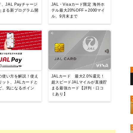
ド、JAL Payチャージ
JAL・Visaカード限定 海外ホ
がたまる新プログラム開
テル最大20%OFF＋2000マイ
ル、9月末まで
ayの使い方を解説！使え
JALカード 最大2.0%還元！
リット、JALカードと
超スピードJALマイルが直接貯
ど、気になるポイン
まる最強カード【評判・口コ
ミあり】