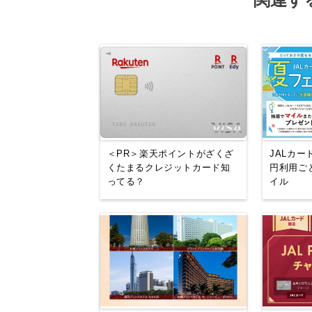
＜PR＞楽天ポイントがざくざ
JALカー
くたまるクレジットカード知
円利用ご
ってる？
イル