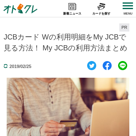
Skip
to
新着ニュース
カードを探す
MENU
content
PR
JCBカード Wの利用明細をMy JCBで
見る方法！ My JCBの利用方法まとめ
2019/02/25