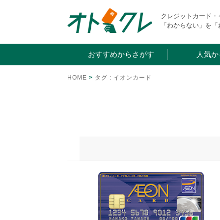
Skip
クレジットカード
to
「わからない」を「
content
おすすめからさがす
人気か
HOME
>
タグ : イオンカード