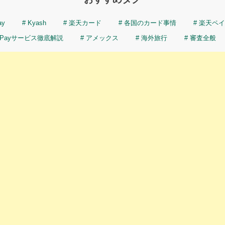
ay
Kyash
楽天カード
各国のカード事情
楽天ペイ
Payサービス徹底解説
アメックス
海外旅行
審査全般