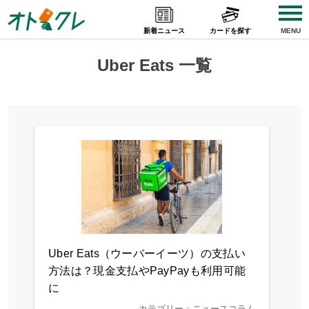
Skip
to
新着ニュース
カードを探す
MENU
content
Uber Eats 一覧
Uber Eats（ウーバーイーツ）の支払い
方法は？現金支払やPayPayも利用可能
に
カテゴリー：ニュースコラム