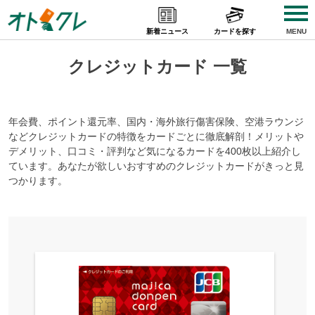
Skip
to
新着ニュース
カードを探す
MENU
content
クレジットカード 一覧
年会費、ポイント還元率、国内・海外旅行傷害保険、空港ラウンジ
などクレジットカードの特徴をカードごとに徹底解剖！メリットや
デメリット、口コミ・評判など気になるカードを400枚以上紹介し
ています。あなたが欲しいおすすめのクレジットカードがきっと見
つかります。