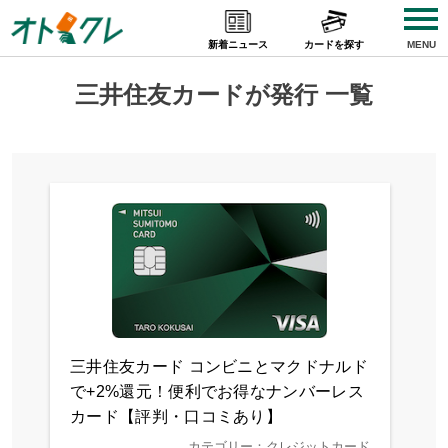
Skip
to
新着ニュース
カードを探す
MENU
content
三井住友カードが発行 一覧
三井住友カード コンビニとマクドナルド
で+2%還元！便利でお得なナンバーレス
カード【評判・口コミあり】
カテゴリー：クレジットカード