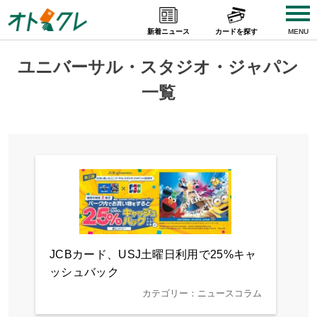
Skip
to
新着ニュース
カードを探す
MENU
content
ユニバーサル・スタジオ・ジャパン
一覧
JCBカード、USJ土曜日利用で25%キャ
ッシュバック
カテゴリー：ニュースコラム